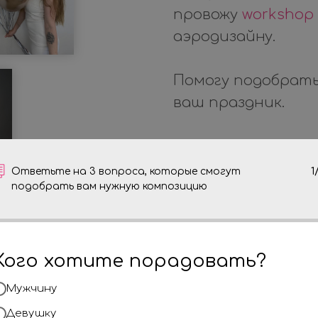
провожу
workshop
аэродизайну.
Помогу подобрать
ваш праздник.
Наша основная за
к ним так, чтобы
Ответьте на 3 вопроса, которые смогут
1
подобрать вам нужную композицию
ИНДИВИДУАЛЬН
КАЧЕСТВЕННЫМ
.
Поэтому наши ра
Кого хотите порадовать?
незабываемые вп
Мужчину
взрослых.
Девушку