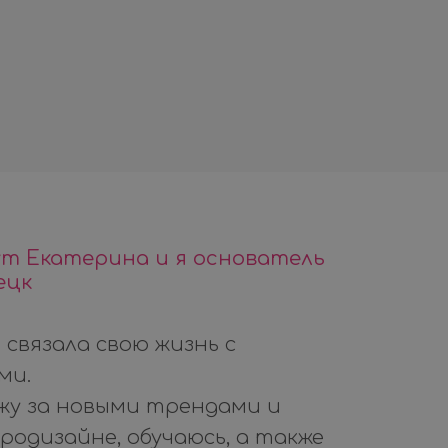
ут Екатерина и я основатель
ецк
 связала свою жизнь с
ми.
лежу за новыми трендами и
одизайне, обучаюсь, а также