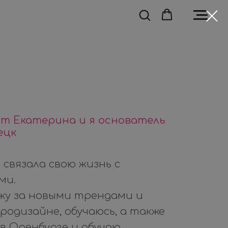
ут Екатерина и я основатель
ецк
 связала свою жизнь с
ми.
лежу за новыми трендами и
одизайне, обучаюсь, а также
в Оренбурге и обучаю