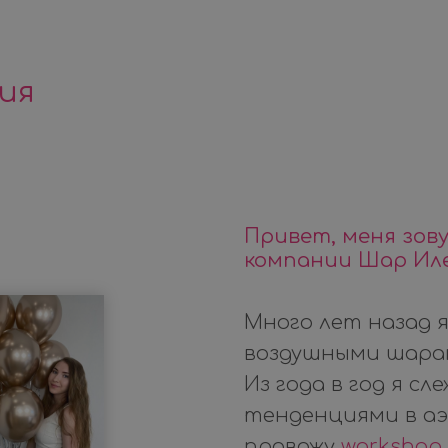
ия
Привет, меня зов
компании Шар Ил
Много лет назад я
воздушными шара
Из года в год я с
тенденциями в аэр
провожу
workshop