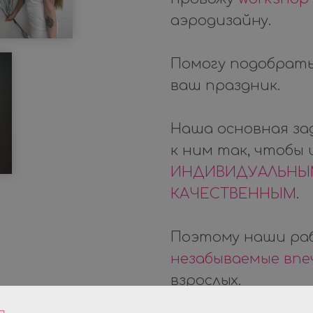
аэродизайну.
Помогу подобрать
ваш праздник.
Наша основная за
к ним так, чтобы
ИНДИВИДУАЛЬН
КАЧЕСТВЕННЫМ
.
Поэтому наши ра
незабываемые вп
взрослых.