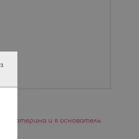
/3
ут Екатерина и я основатель
ецк