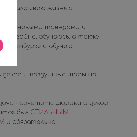
 связала свою жизнь с
ми.
лежу за новыми трендами и
одизайне, обучаюсь, а также
в Оренбурге и обучаю
 декор и воздушные шары на
дача - сочетать шарики и декор
 итог был
СТИЛЬНЫМ
,
ЫМ
и обязательно