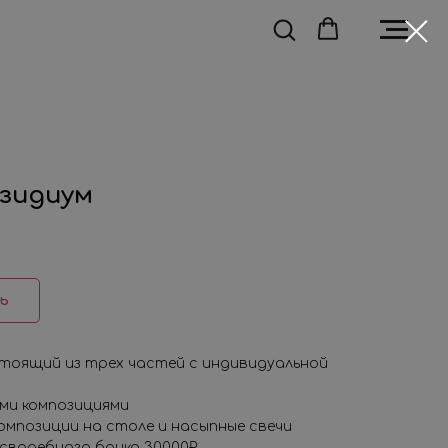
зидиум
ь
тоящий из трех частей с индивидуальной
ми композициями
омпозиции на столе и насыпные свечи
свадебного банка 30000₽