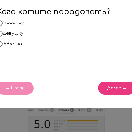
к ним так, чтобы
Кого хотите порадовать?
ИНДИВИДУАЛЬН
Мужчину
КАЧЕСТВЕННЫМ
.
Девушку
Ребенка
Поэтому наши ра
незабываемые вп
взрослых.
← Назад
Далее →