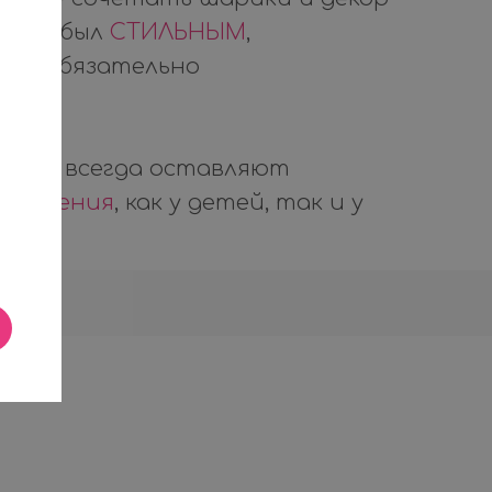
 итог был
СТИЛЬНЫМ
,
ЫМ
и обязательно
боты всегда оставляют
ечатления
, как у детей, так и у