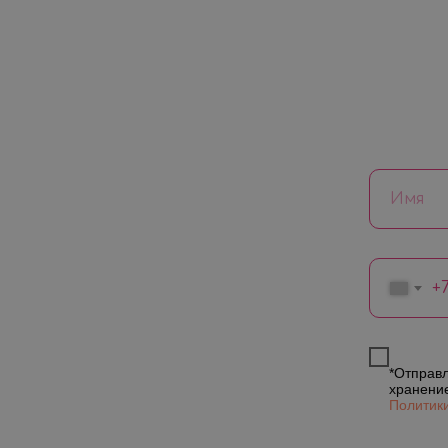
+
*Отправл
хранени
Политик